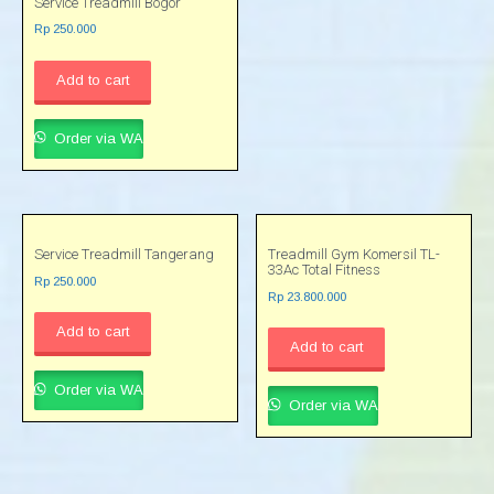
Service Treadmill Bogor
Rp
250.000
Add to cart
Order via WA
Service Treadmill Tangerang
Treadmill Gym Komersil TL-
33Ac Total Fitness
Rp
250.000
Rp
23.800.000
Add to cart
Add to cart
Order via WA
Order via WA