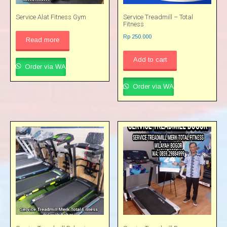
Service Alat Fitness Gym
Service Treadmill – Total
Fitness
Rp
250.000
Read more
Add to cart
Order via WA
Order via WA