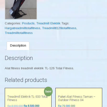
Categories:
Products
,
Treadmill Elektrik
Tags:
Hargatreadmilltotalfitness
,
Treadmilltl126totalfitness
,
Treadmilltotalfitness
Description
Description
Alat fitness treadmill elektrik TL-126 Total Fitness.
Related products
Sale!
Treadmill Elektrik TL-333 Total
Paket Alat Fitness Taman –
Fitness
Outdoor Fitness 04
Rp
8.900.000
Rp
8.500.000
Rp
70.000.000