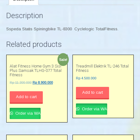
Description
Sspeda Statis Spiningbike TL-8300 Cyclelogic TotalFitness.
Related products
Sale!
Alat Fitness Home Gym 3 Sisi
Treadmill Elektrik TL-246 Total
Plus Samsak TLHG-077 Total
Fitness
Fitness
Rp
4.500.000
Rp
11.300.000
Rp
8.900.000
Add to cart
Add to cart
Order via WA
Order via WA