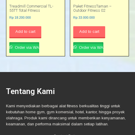
Treadmill Commercial TL-
Paket FitnessTaman –
55TT Total Fitness
Outdoor Fitness 02
Rp
18.200.000
Rp
33.000.000
Add to cart
Add to cart
Order via WA
Order via WA
Tentang Kami
Kami menyediakan berbagai alat fitness berkualitas tinggi untuk
kebutuhan home gym, gym komersial, hotel, kantor, hingga proyek
olahraga. Produk kami dirancang untuk memberikan kenyamanan,
keamanan, dan performa maksimal dalam setiap latihan.