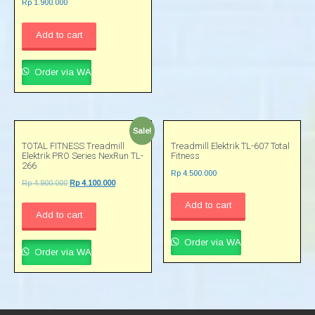
Rp
1.900.000
Add to cart
Order via WA
Sale!
TOTAL FITNESS Treadmill
Treadmill Elektrik TL-607 Total
Elektrik PRO Series NexRun TL-
Fitness
266
Rp
4.500.000
Rp
4.900.000
Rp
4.100.000
Add to cart
Add to cart
Order via WA
Order via WA