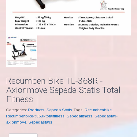
Recumben Bike TL-368R -
Axionmove Sepeda Statis Total
Fitness
Categories:
Products
,
Sepeda Statis
Tags:
Recumbenbike
,
Recumbenbike-tl368Rtotalfitness
,
Sepedafitness
,
Sepedastati-
axionmove
,
Sepedastatis