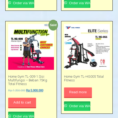
Order via WA
Order via WA
Sale!
Home Gym TL-009 1 Sisi
Home Gym TL-HG005 Total
Multifungsi – Beban 75Kg
Fitness
Total Fitness
Rp
7.350.000
Rp
5.900.000
Read more
Add to cart
Order via WA
Order via WA